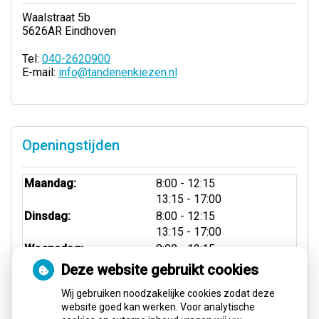
Waalstraat 5b
5626AR Eindhoven
Tel:
040-2620900
E-mail:
info@tandenenkiezen.nl
Openingstijden
tot
Maandag:
8:00
- 12:15
tot
13:15
- 17:00
tot
Dinsdag:
8:00
- 12:15
tot
13:15
- 17:00
tot
Woensdag:
8:00
- 12:15
tot
13:15
- 17:00
Deze website gebruikt cookies
tot
Donderdag:
8:00
- 12:15
Wij gebruiken noodzakelijke cookies zodat deze
tot
13:15
- 17:00
website goed kan werken. Voor analytische