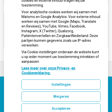
cookies en externe inhoud vragen wij uw
toestemming.
Voor analytische cookies werken wij samen met
Aangesloten bij:
Matomo en Google Analytics. Voor externe inhoud
werken wij samen met Google (Maps, Translate
en Reviews), YouTube, Vimeo, Facebook,
Instagram, X (Twitter), Qualizorg,
Patiëntenvertellen en ZorgkaartNederland. Deze
partijen kunnen gegevens zoals uw IP-adres
verwerken.
Via Cookie-instellingen onderaan de website kunt
u op ieder moment uw toestemming intrekken of
aanpassen.
Ga
terug
Lees meer over onze Privacy- en
naar
Cookieverklaring.
de
bovenkant
Instellingen
van
Uw Zorg Online
|
Beheer
de
website
Weigeren
Accepteren
Privacy verklaring
|
Cookie-instellingen
|
Voorwaarden