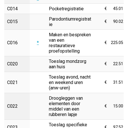
C014
Pocketregistratie
€
45.01
Parodontiumregistrat
C015
€
90.02
ie
Maken en bespreken
van een
C016
*
€
225.05
restauratieve
proefopstelling
Toeslag mondzorg
C020
€
22.51
aan huis
Toeslag avond, nacht
C021
en weekend uren
€
31.51
(anw-uren)
Droogleggen van
elementen door
C022
€
15.00
middel van een
rubberen lapje
Toeslag specifieke
C023
€
97.52