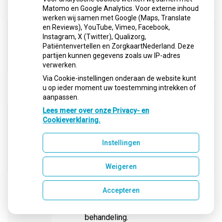
Hemisectie van een
H33
Matomo en Google Analytics. Voor externe inhoud
€
90.02
molaar
werken wij samen met Google (Maps, Translate
en Reviews), YouTube, Vimeo, Facebook,
Vrijleggen ingesloten
Instagram, X (Twitter), Qualizorg,
tand of kies ter
H34
€
90.02
Patiëntenvertellen en ZorgkaartNederland. Deze
bevordering van de
partijen kunnen gegevens zoals uw IP-adres
doorbraak
verwerken.
Moeizaam trekken
Via Cookie-instellingen onderaan de website kunt
H35
tand of kies met
€
90.02
u op ieder moment uw toestemming intrekken of
behulp van chirurgie
aanpassen.
Lees meer over onze Privacy- en
Onderzoek ten
Cookieverklaring.
behoeve van de
indicatiestelling voor
H36
€
97.52
een
Instellingen
autotransplantaat
behandeling
Weigeren
Onderzoek ten
behoeve van de
Accepteren
H37
*
uitvoering voor een
€
150.03
autotransplantaat
behandeling.