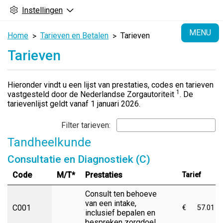
Instellingen
H
MENU
Home
Tarieven en Betalen
Tarieven
Tarieven
Hieronder vindt u een lijst van prestaties, codes en tarieven
1
vastgesteld door de Nederlandse Zorgautoriteit
. De
tarievenlijst geldt vanaf 1 januari 2026.
Filter tarieven:
Tandheelkunde
Consultatie en Diagnostiek (C)
Code
M/T*
Prestaties
Tarief
Consult ten behoeve
van een intake,
C001
€
57.01
inclusief bepalen en
bespreken zorgdoel