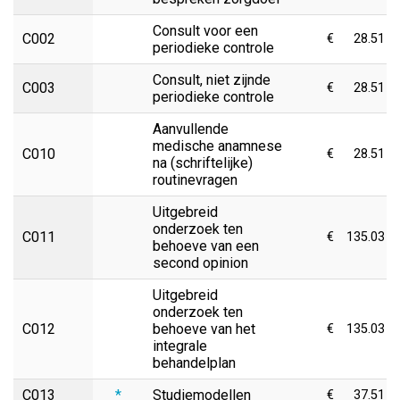
Consult voor een
C002
€
28.51
periodieke controle
Consult, niet zijnde
C003
€
28.51
periodieke controle
Aanvullende
medische anamnese
C010
€
28.51
na (schriftelijke)
routinevragen
Uitgebreid
onderzoek ten
C011
€
135.03
behoeve van een
second opinion
Uitgebreid
onderzoek ten
C012
behoeve van het
€
135.03
integrale
behandelplan
C013
*
Studiemodellen
€
37.51