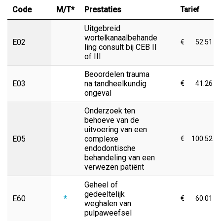
Code
M/T*
Prestaties
Tarief
Uitgebreid
wortelkanaalbehande
E02
€
52.51
ling consult bij CEB II
of III
Beoordelen trauma
E03
na tandheelkundig
€
41.26
ongeval
Onderzoek ten
behoeve van de
uitvoering van een
E05
complexe
€
100.52
endodontische
behandeling van een
verwezen patiënt
Geheel of
gedeeltelijk
E60
*
€
60.01
weghalen van
pulpaweefsel