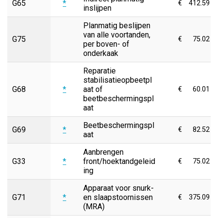
G65
*
€
412.59
inslijpen
Planmatig beslijpen
van alle voortanden,
G75
€
75.02
per boven- of
onderkaak
Reparatie
stabilisatieopbeetpl
G68
*
aat of
€
60.01
beetbeschermingspl
aat
Beetbeschermingspl
G69
*
€
82.52
aat
Aanbrengen
G33
*
front/hoektandgeleid
€
75.02
ing
Apparaat voor snurk-
G71
*
en slaapstoornissen
€
375.09
(MRA)