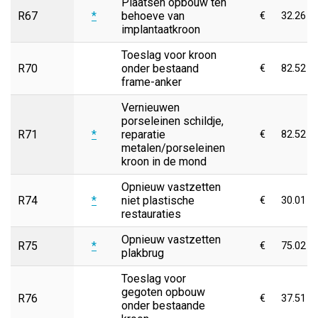
Plaatsen opbouw ten
R67
*
behoeve van
€
32.26
implantaatkroon
Toeslag voor kroon
R70
onder bestaand
€
82.52
frame-anker
Vernieuwen
porseleinen schildje,
R71
*
reparatie
€
82.52
metalen/porseleinen
kroon in de mond
Opnieuw vastzetten
R74
*
niet plastische
€
30.01
restauraties
Opnieuw vastzetten
R75
*
€
75.02
plakbrug
Toeslag voor
gegoten opbouw
R76
€
37.51
onder bestaande