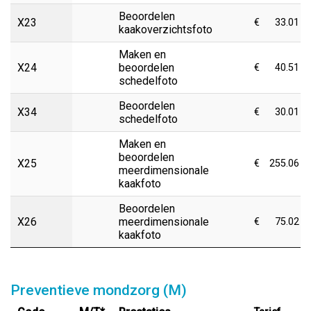
Beoordelen
X23
€
33.01
kaakoverzichtsfoto
Maken en
X24
beoordelen
€
40.51
schedelfoto
Beoordelen
X34
€
30.01
schedelfoto
Maken en
beoordelen
X25
€
255.06
meerdimensionale
kaakfoto
Beoordelen
X26
meerdimensionale
€
75.02
kaakfoto
Preventieve mondzorg (M)