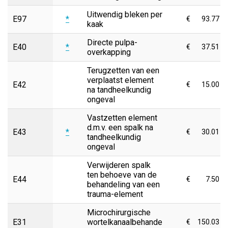
Uitwendig bleken per
E97
*
€
93.77
kaak
Directe pulpa-
E40
*
€
37.51
overkapping
Terugzetten van een
verplaatst element
E42
€
15.00
na tandheelkundig
ongeval
Vastzetten element
d.m.v. een spalk na
E43
*
€
30.01
tandheelkundig
ongeval
Verwijderen spalk
ten behoeve van de
E44
€
7.50
behandeling van een
trauma-element
Microchirurgische
E31
wortelkanaalbehande
€
150.03