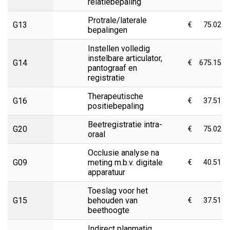
relatiebepaling
Protrale/laterale
G13
€
75.02
bepalingen
Instellen volledig
instelbare articulator,
G14
€
675.15
pantograaf en
registratie
Therapeutische
G16
€
37.51
positiebepaling
Beetregistratie intra-
G20
€
75.02
oraal
Occlusie analyse na
G09
meting m.b.v. digitale
€
40.51
apparatuur
Toeslag voor het
G15
behouden van
€
37.51
beethoogte
Indirect planmatig