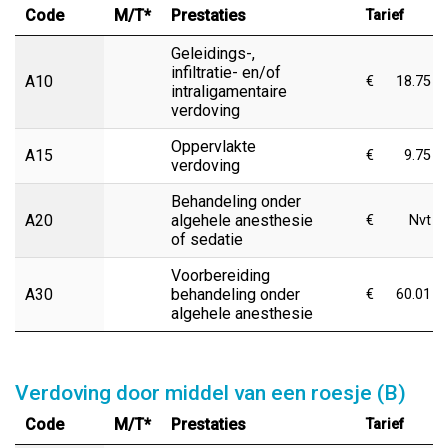
Code
M/T*
Prestaties
Tarief
Geleidings-,
infiltratie- en/of
A10
€
18.75
intraligamentaire
verdoving
Oppervlakte
A15
€
9.75
verdoving
Behandeling onder
A20
algehele anesthesie
€
Nvt
of sedatie
Voorbereiding
A30
behandeling onder
€
60.01
algehele anesthesie
Verdoving door middel van een roesje (B)
Code
M/T*
Prestaties
Tarief