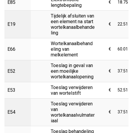
E85
€
18.75
lengtebepaling
Tijdelijk afsluiten van
een element na start
E19
€
22.51
wortelkanaalbehande
ling
Wortelkanaalbehand
E66
eling van
€
60.01
melkelement
Toeslag in geval van
E52
een moeilijke
€
37.51
wortelkanaalopening
Toeslag verwijderen
E53
€
52.51
van wortelstift
Toeslag verwijderen
van
E54
€
37.51
wortelkanaalvulmater
iaal
Toeslag behandeling