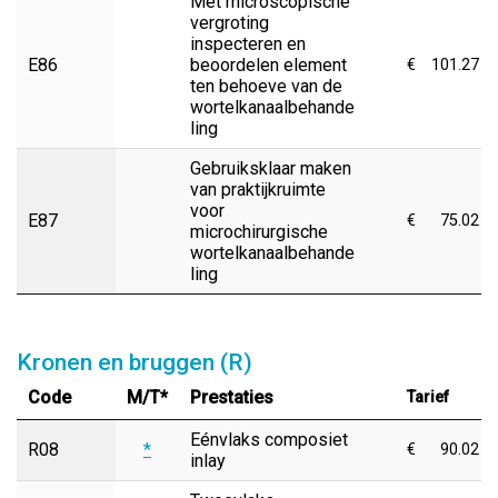
Met microscopische
vergroting
inspecteren en
E86
beoordelen element
€
101.27
ten behoeve van de
wortelkanaalbehande
ling
Gebruiksklaar maken
van praktijkruimte
voor
E87
€
75.02
microchirurgische
wortelkanaalbehande
ling
Kronen en bruggen (R)
Code
M/T*
Prestaties
Tarief
Eénvlaks composiet
R08
*
€
90.02
inlay