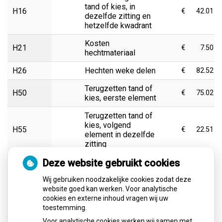
tand of kies, in
H16
€
42.01
dezelfde zitting en
hetzelfde kwadrant
Kosten
H21
€
7.50
hechtmateriaal
H26
Hechten weke delen
€
82.52
Terugzetten tand of
H50
€
75.02
kies, eerste element
Terugzetten tand of
kies, volgend
H55
€
22.51
element in dezelfde
zitting
Deze website gebruikt cookies
Voorbereiding
praktijkruimte ten
Wij gebruiken noodzakelijke cookies zodat deze
behoeve van
H90
€
75.02
website goed kan werken. Voor analytische
chirurgische
cookies en externe inhoud vragen wij uw
verrichtingen vallend
toestemming.
onder onderdeel B
Voor analytische cookies werken wij samen met