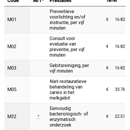
Code
M/T*
Prestaties
Tarief
Preventieve
voorlichting en/of
M01
€
16.82
instructie, per vijf
minuten
Consult voor
evaluatie van
M02
€
16.82
preventie, per vijf
minuten
Gebitsreiniging, per
M03
€
16.82
vijf minuten
Niet-restauratieve
behandeling van
M05
€
33.76
cariës in het
melkgebit
Eenvoudig
bacteriologisch- of
M32
*
€
22.51
enzymatisch
onderzoek