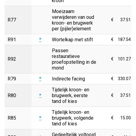
kroon
Moeizaam
verwijderen van oud
R77
€
37.51
kroon- en brugwerk
per (pijler)element
R91
*
Wortelkap met stift
€
187.54
Passen
restauratieve
R92
€
101.27
proefopstelling in de
mond
R79
*
Indirecte facing
€
330.07
Tijdelijk kroon- en
R80
*
brugwerk, eerste
€
37.51
tand of kies
Tijdelijk kroon- en
R85
*
brugwerk, volgende
€
15.00
tand of kies
Gedeeltelijk voltooid