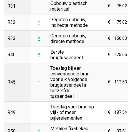
Opbouw plastisch
R31
€
75.02
materiaal
Gegoten opbouw,
R32
*
€
75.02
indirecte methode
Gegoten opbouw,
R33
*
€
150.03
directe methode
Eerste
R40
*
€
225.05
brugtussendeel
Toeslag bij een
conventionele brug
voor elk volgende
R45
*
€
112.53
brugtussendeel in
hetzelfde
tussendeel
Toeslag voor brug op
R49
vijf- of meer
€
187.54
pijlerelementen
Metalen fixatiekap
R50
*
€
37.51