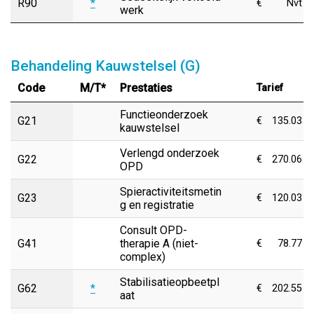
R90
*
€
Nvt
werk
Behandeling Kauwstelsel (G)
Code
M/T*
Prestaties
Tarief
Functieonderzoek
G21
€
135.03
kauwstelsel
Verlengd onderzoek
G22
€
270.06
OPD
Spieractiviteitsmetin
G23
€
120.03
g en registratie
Consult OPD-
G41
therapie A (niet-
€
78.77
complex)
Stabilisatieopbeetpl
G62
*
€
202.55
aat