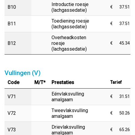
Introductie roesje
B10
€
37.51
(lachgassedatie)
Toediening roesje
B11
€
37.51
(lachgassedatie)
Overheadkosten
B12
roesje
€
45.34
(lachgassedatie)
Vullingen (V)
Code
M/T*
Prestaties
Tarief
Eénvlaksvulling
V71
€
31.51
amalgaam
Tweevlaksvulling
V72
€
50.26
amalgaam
Drievlaksvulling
V73
€
65.26
amalgaam