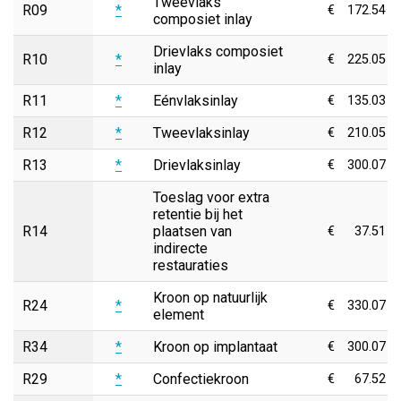
Tweevlaks
R09
*
€
172.54
composiet inlay
Drievlaks composiet
R10
*
€
225.05
inlay
R11
*
Eénvlaksinlay
€
135.03
R12
*
Tweevlaksinlay
€
210.05
R13
*
Drievlaksinlay
€
300.07
Toeslag voor extra
retentie bij het
R14
plaatsen van
€
37.51
indirecte
restauraties
Kroon op natuurlijk
R24
*
€
330.07
element
R34
*
Kroon op implantaat
€
300.07
R29
*
Confectiekroon
€
67.52