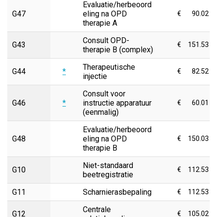
Evaluatie/herbeoord
G47
eling na OPD
€
90.02
therapie A
Consult OPD-
G43
€
151.53
therapie B (complex)
Therapeutische
G44
*
€
82.52
injectie
Consult voor
G46
*
instructie apparatuur
€
60.01
(eenmalig)
Evaluatie/herbeoord
G48
eling na OPD
€
150.03
therapie B
Niet-standaard
G10
€
112.53
beetregistratie
G11
Scharnierasbepaling
€
112.53
Centrale
G12
€
105.02