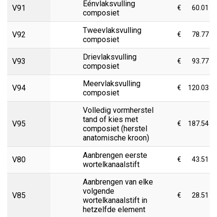
Eénvlaksvulling
V91
€
60.01
composiet
Tweevlaksvulling
V92
€
78.77
composiet
Drievlaksvulling
V93
€
93.77
composiet
Meervlaksvulling
V94
€
120.03
composiet
Volledig vormherstel
tand of kies met
V95
€
187.54
composiet (herstel
anatomische kroon)
Aanbrengen eerste
V80
€
43.51
wortelkanaalstift
Aanbrengen van elke
volgende
V85
€
28.51
wortelkanaalstift in
hetzelfde element