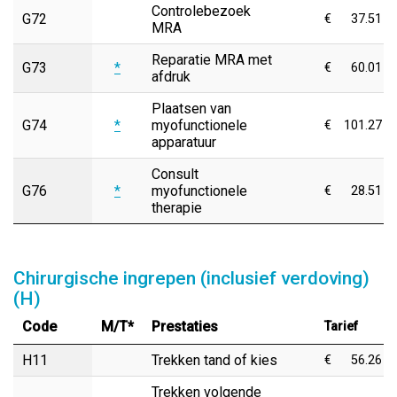
Controlebezoek
G72
€
37.51
MRA
Reparatie MRA met
G73
*
€
60.01
afdruk
Plaatsen van
G74
*
myofunctionele
€
101.27
apparatuur
Consult
G76
*
myofunctionele
€
28.51
therapie
Chirurgische ingrepen (inclusief verdoving)
(H)
Code
M/T*
Prestaties
Tarief
H11
Trekken tand of kies
€
56.26
Trekken volgende