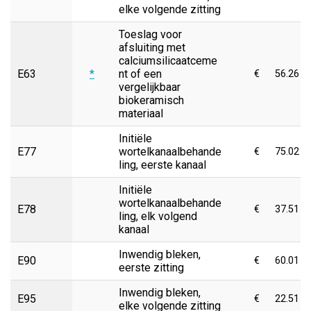
elke volgende zitting
Toeslag voor
afsluiting met
calciumsilicaatceme
E63
*
nt of een
€
56.26
vergelijkbaar
biokeramisch
materiaal
Initiële
E77
wortelkanaalbehande
€
75.02
ling, eerste kanaal
Initiële
wortelkanaalbehande
E78
€
37.51
ling, elk volgend
kanaal
Inwendig bleken,
E90
€
60.01
eerste zitting
Inwendig bleken,
E95
€
22.51
elke volgende zitting