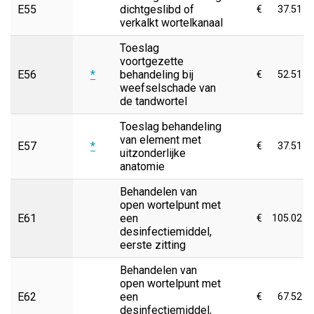
E55
dichtgeslibd of
€
37.51
verkalkt wortelkanaal
Toeslag
voortgezette
E56
*
behandeling bij
€
52.51
weefselschade van
de tandwortel
Toeslag behandeling
van element met
E57
*
€
37.51
uitzonderlijke
anatomie
Behandelen van
open wortelpunt met
E61
een
€
105.02
desinfectiemiddel,
eerste zitting
Behandelen van
open wortelpunt met
E62
een
€
67.52
desinfectiemiddel,