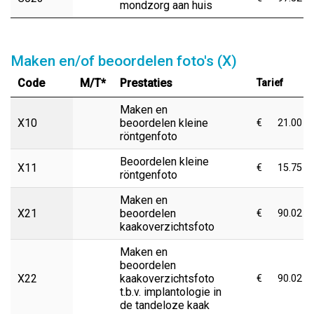
mondzorg aan huis
Maken en/of beoordelen foto's (X)
Code
M/T*
Prestaties
Tarief
Maken en
X10
beoordelen kleine
€
21.00
röntgenfoto
Beoordelen kleine
X11
€
15.75
röntgenfoto
Maken en
X21
beoordelen
€
90.02
kaakoverzichtsfoto
Maken en
beoordelen
X22
kaakoverzichtsfoto
€
90.02
t.b.v. implantologie in
de tandeloze kaak