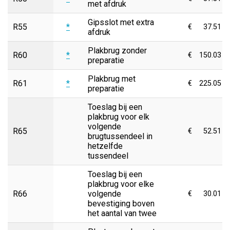
met afdruk
Gipsslot met extra
R55
*
€
37.51
afdruk
Plakbrug zonder
R60
*
€
150.03
preparatie
Plakbrug met
R61
*
€
225.05
preparatie
Toeslag bij een
plakbrug voor elk
volgende
R65
€
52.51
brugtussendeel in
hetzelfde
tussendeel
Toeslag bij een
plakbrug voor elke
R66
volgende
€
30.01
bevestiging boven
het aantal van twee