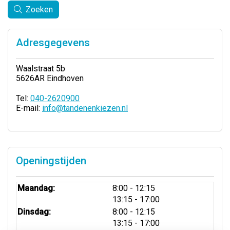
Zoeken
Adresgegevens
Waalstraat 5b
5626AR Eindhoven
Tel:
040-2620900
E-mail:
info@tandenenkiezen.nl
Openingstijden
tot
Maandag:
8:00
- 12:15
tot
13:15
- 17:00
tot
Dinsdag:
8:00
- 12:15
tot
13:15
- 17:00