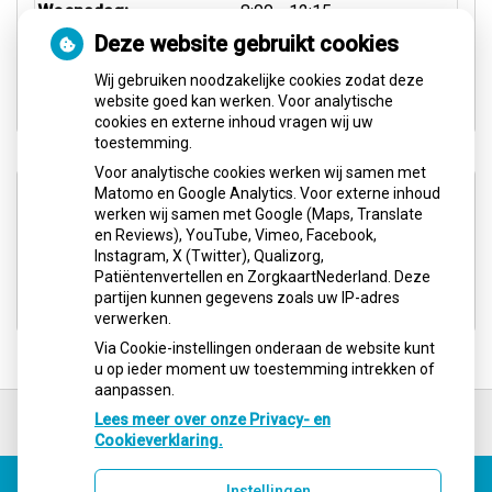
tot
Woensdag:
8:00
- 12:15
tot
13:15
- 17:00
Deze website gebruikt cookies
tot
Donderdag:
8:00
- 12:15
Wij gebruiken noodzakelijke cookies zodat deze
tot
13:15
- 17:00
website goed kan werken. Voor analytische
cookies en externe inhoud vragen wij uw
toestemming.
Voor analytische cookies werken wij samen met
Aangesloten bij:
Matomo en Google Analytics. Voor externe inhoud
werken wij samen met Google (Maps, Translate
en Reviews), YouTube, Vimeo, Facebook,
Instagram, X (Twitter), Qualizorg,
Patiëntenvertellen en ZorgkaartNederland. Deze
partijen kunnen gegevens zoals uw IP-adres
verwerken.
Via Cookie-instellingen onderaan de website kunt
u op ieder moment uw toestemming intrekken of
aanpassen.
Ga
terug
Lees meer over onze Privacy- en
naar
Cookieverklaring.
de
bovenkant
Instellingen