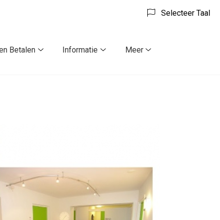
Selecteer Taal
 en Betalen
Informatie
Meer
Tarieven
Informatie
Meer
en
submenu
submenu
Betalen
submenu