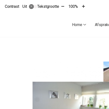
Tekst
Tekst
Contrast
Tekstgrootte
100%
Uit
verkleinen
vergroten
met
met
10%
10%
Hoofdmenu
Home
Afsprak
Home
submenu