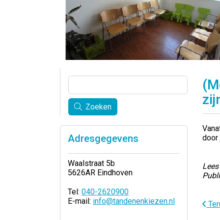
(M
zij
Zoeken
Vanaf
Adresgegevens
door 
Waalstraat 5b
Lees 
5626AR Eindhoven
Publ
Tel:
040-2620900
E-mail:
info@tandenenkiezen.nl
Ter